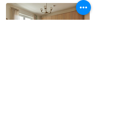
Kontaktdaten
Anfragen/Kontaktdaten: Ihre Anfrage kann
nur bearbeitet werden, wenn uns Ihre
vollständigen Kontaktdaten vorliegen
(postalische Anschrift, Tel.-Nr. und E-Mail).
Danke für Ihr Verständnis.
Widerrufsbelehrung
Vor der Besichtigung benötigen wir eine
unterschriebene
Widerrufsbelehrung
; diese
können Sie uns entweder direkt vor Ort
übergeben oder vorab per E-Mail oder Fax
zukommen lassen.