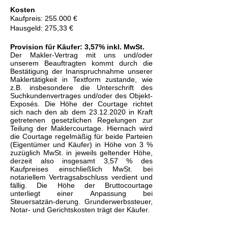
Kosten
Kaufpreis: 255.000 €
Hausgeld: 275,33 €
Provision für Käufer: 3,57% inkl. MwSt.
Der Makler-Vertrag mit uns und/oder
unserem Beauftragten kommt durch die
Bestätigung der Inanspruchnahme unserer
Maklertätigkeit in Textform zustande, wie
z.B. insbesondere die Unterschrift des
Suchkundenvertrages und/oder des Objekt-
Exposés. Die Höhe der Courtage richtet
sich nach den ab dem
23.12.2020
in Kraft
getretenen gesetzlichen Regelungen zur
Teilung der Maklercourtage. Hiernach wird
die Courtage regelmäßig für beide Parteien
(Eigentümer und Käufer) in Höhe von 3 %
zuzüglich MwSt. in jeweils geltender Höhe,
derzeit also insgesamt 3,57 % des
Kaufpreises einschließlich MwSt. bei
notariellem Vertragsabschluss verdient und
fällig. Die Höhe der Bruttocourtage
unterliegt einer Anpassung bei
Steuersatzän-derung. Grunderwerbssteuer,
Notar- und Gerichtskosten trägt der Käufer.