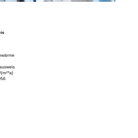
is
rnwärme
sausweis
/(m²*a)
1956