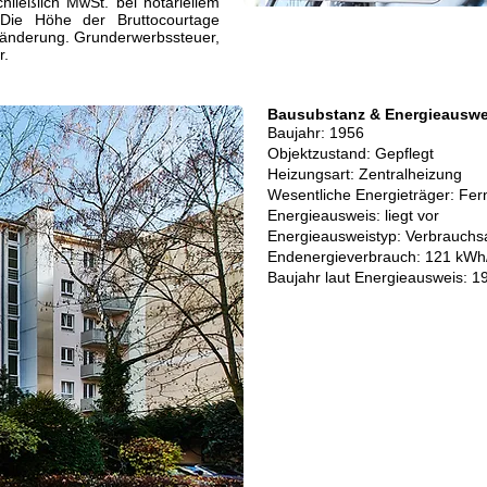
ließlich MwSt. bei notariellem
. Die Höhe der Bruttocourtage
tzänderung. Grunderwerbssteuer,
r.
Bausubstanz & Energieauswe
Baujahr: 1956
Objektzustand: Gepflegt
Heizungsart: Zentralheizung
Wesentliche Energieträger: Fe
Energieausweis: liegt vor
Energie­ausweistyp: Verbrauch
End­energie­verbrauch: 121 kWh
Baujahr laut Energieausweis: 