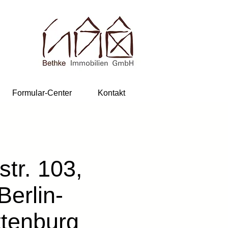
Formular-Center
Kontakt
str. 103,
Berlin-
ttenburg