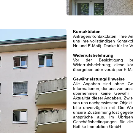
Kontaktdaten
Anfragen/Kontaktdaten: Ihre A
uns Ihre vollständigen Kontaktda
Nr. und E-Mail). Danke für Ihr V
Widerrufsbelehrung
Vor der Besichtigung be
Widerrufsbelehrung
; diese kö
übergeben oder vorab per E-Ma
Gewährleistung/Hinweise
Alle Angaben sind ohne Gew
Informationen, die uns von uns
übernehmen keine Gewähr für
Aktualität dieser Angaben. Zwis
von uns nachgewiesene Objekt be
bitte unverzüglich mit. Die W
unsere Zustimmung löst gegebe
ansprüche aus. Im Übrige
Geschäftsbedingungen
für die
Bethke Immobilien GmbH.