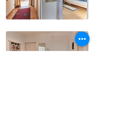
Lage
Das Haus befindet sich in Lichtenrade im
südlichsten Ortsteil des Berliner Bezirks
Tempelhof-Schöneberg.
Einkaufsmöglichkeiten für den täglichen
Bedarf finden sich fußläufig (BioCompany,
Eurogida, Penny), ein paar Straßen weiter
befinden sich ein REWE, Lidl und ein Aldi.