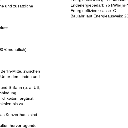
r
Endenergie­bedarf: 76 kWh/(m²*
ne und zusätzliche
Energie­effizienz­klasse: C
Baujahr laut Energieausweis: 
hluss
00 € monatlich)
 Berlin-Mitte, zwischen
e Unter den Linden und
- und S-Bahn (u. a. U6,
Anbindung.
lichkeiten, ergänzt
okalen bis zu
das Konzerthaus sind
ultur, hervorragende