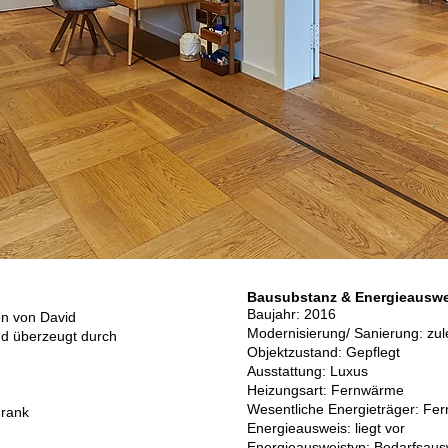
Bausubstanz & Energieauswe
Baujahr: 2016
en von David
Modernisierung/ Sanierung: zul
nd überzeugt durch
Objektzustand: Gepflegt
Ausstattung: Luxus
Heizungsart: Fernwärme
Wesentliche Energieträger: Fe
hrank
Energieausweis: liegt vor
Energie­ausweistyp: Bedarfsaus