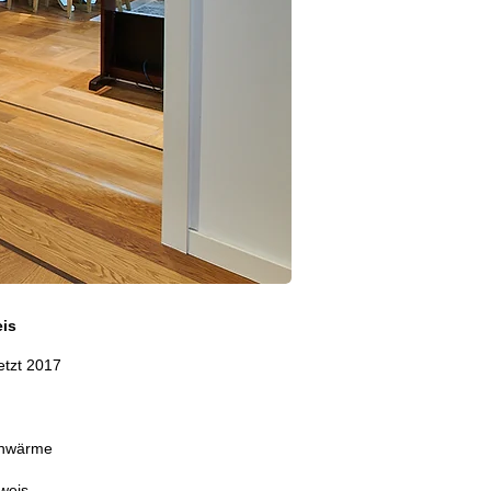
is
etzt 2017
rnwärme
weis