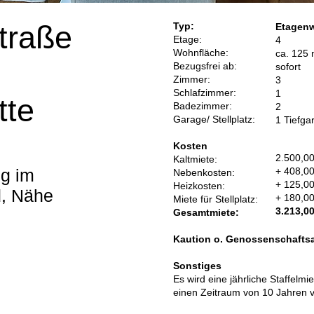
traße
Typ:
Etagen
Etage:
4
Wohnfläche:
ca. 125 
Bezugsfrei ab:
sofort
Zimmer:
3
Schlafzimmer:
1
tte
Badezimmer:
2
Garage/ Stellplatz:
1 Tiefga
Kosten
2.500,00
Kaltmiete:
g im
+ 408,00
Nebenkosten:
+ 125,00
Heizkosten:
d, Nähe
+ 180,00
Miete für Stellplatz:
3.213,00
Gesamtmiete:
Kaution o. Genossenschafts­a
Sonstiges
Es wird eine jährliche Staffelmi
einen Zeitraum von 10 Jahren v