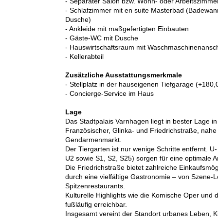
- Separater Salon bzw. Wohn- oder Arbeitszimme
- Schlafzimmer mit en suite Masterbad (Badewan
Dusche)
- Ankleide mit maßgefertigten Einbauten
- Gäste-WC mit Dusche
- Hauswirtschaftsraum mit Waschmaschinenansc
- Kellerabteil
Zusätzliche Ausstattungsmerkmale
- Stellplatz in der hauseigenen Tiefgarage (+180,
- Concierge-Service im Haus
Lage
Das Stadtpalais Varnhagen liegt in bester Lage in
Französischer, Glinka- und Friedrichstraße, nah
Gendarmenmarkt.
Der Tiergarten ist nur wenige Schritte entfernt. U
U2 sowie S1, S2, S25) sorgen für eine optimale 
Die Friedrichstraße bietet zahlreiche Einkaufsmög
durch eine vielfältige Gastronomie – von Szene-L
Spitzenrestaurants.
Kulturelle Highlights wie die Komische Oper und 
fußläufig erreichbar.
Insgesamt vereint der Standort urbanes Leben, K