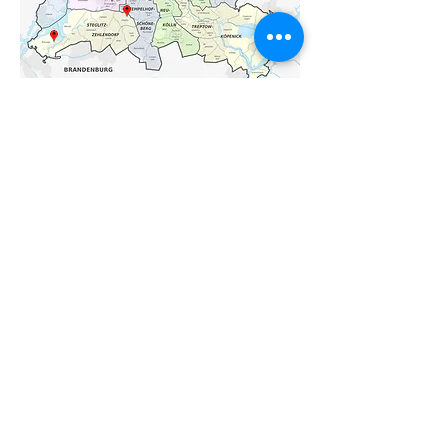
Bethke Immobilien GmbH Berlin-Charlottenburg
Impressum
AGB / Widerrufsrecht
Datenschutz