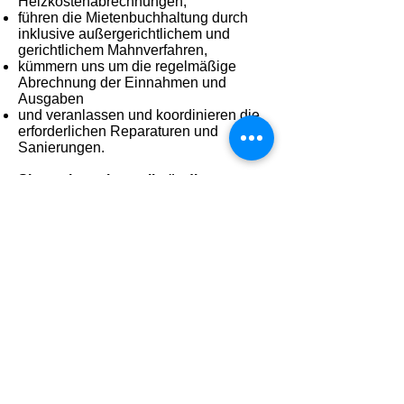
Heizkostenabrechnungen,
führen die Mietenbuchhaltung durch
inklusive außergerichtlichem und
gerichtlichem Mahnverfahren,
kümmern uns um die regelmäßige
Abrechnung der Einnahmen und
Ausgaben
und veranlassen und koordinieren die
erforderlichen Reparaturen und
Sanierungen.
Sie suchen eine vollständige
Entlastung?
Gerne stellen wir Ihnen ein
individuelles Leistungspaket nach
Ihren Wünschen zusammen.
Wo lässt sich besser ein
Vertrauensverhältnis aufbauen, als in
einem persönlichen Gespräch?
Kontaktieren Sie uns!
Bethke Immobilien GmbH Berlin-Charlottenburg
Impressum